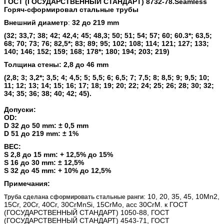
ГОСТ (ГОСУДАРСТВЕННЫЙ СТАНДАРТ) 8732-78.Seamless
Горяч-сформировал стальные трубы
Внешний диаметр
:
32 до 219 mm
(32; 33,7; 38; 42; 42,4; 45; 48,3; 50; 51; 54; 57; 60; 60.3*; 63,5;
68; 70; 73; 76; 82,5*; 83; 89; 95; 102; 108; 114; 121; 127; 133;
140; 146; 152; 159; 168; 178*; 180; 194; 203; 219)
Толщина стены: 2,8 до 46 mm
(2,8; 3; 3,2*; 3,5; 4; 4,5; 5; 5,5; 6; 6,5; 7; 7,5; 8; 8,5; 9; 9,5; 10;
11; 12; 13; 14; 15; 16; 17; 18; 19; 20; 22; 24; 25; 26; 28; 30; 32;
34; 35; 36; 38; 40; 42; 45).
Допуски:
OD:
D 32 до 50 mm: ± 0,5 mm
D 51 до 219 mm: ± 1%
ВЕС:
S 2,8 до 15 mm: + 12,5% до 15%
S 16 до 30 mm: ± 12,5%
S 32 до 45 mm: + 10% до 12,5%
Примечания:
: 10, 20, 35, 45, 10Mn2,
Труба сделана сформировать стальные ранги
15Cr, 20Cr, 40Cr, 30CrMnSi, 15CrMo, acc 30CrM. к ГОСТ
(ГОСУДАРСТВЕННЫЙ СТАНДАРТ) 1050-88, ГОСТ
(ГОСУДАРСТВЕННЫЙ СТАНДАРТ) 4543-71, ГОСТ