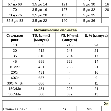
57 до 68
3,5 до 14
121
5 до 30
168
70
3,5 до 16
127
5 до 32
203
73 до 76
3,5 до 20
133
5 до 35
82,5 до 83
3,5 до 22
140
5 до 36
Механические свойства
Стальная
TS,
N/mm2
YS,
N/mm2
E, % (минута)
ранг
(минута)
(минута)
10
353
216
24
20
412
245
21
35
510
294
17
45
588
323
14
10Mn2
421
265
21
20Cr
431
-
16
40Cr
657
-
9
30CrMnSi
686
-
11
15CrMo
431
225
21
30CrMn
588
392
13
Хим
Стальная ранг
C
Si
Mn