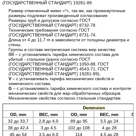
(ГОСУДАРСТВЕННЫЙ СТАНДАРТ) 19281-89.
Размер отмеченный мимо «*», так же, как промежуточные
размеры подлежат произведенный согласование.
Размеры труб и допусков согласно ГОСТ
(ГОСУДАРСТВЕННЫЙ СТАНДАРТ) 8732-78.
Технические требования согласно ГОСТ
(ГОСУДАРСТВЕННЫЙ СТАНДАРТ) 8731-74.
Длина от 4 до 11,7 m в зависимости от толщины диаметра и
стены.
Группы в составе метрическая система мер качества:
BВ – с устанавливать тарифа химического состава для
убитый - стальное (ранги согласно ГОСТ
(ГОСУДАРСТВЕННЫЙ СТАНДАРТ) 1050-88, ГОСТ
(ГОСУДАРСТВЕННЫЙ СТАНДАРТ) 4543-71, ГОСТ
(ГОСУДАРСТВЕННЫЙ СТАНДАРТ) 19281-89);
V
– с устанавливать тарифа механических свойств и
химического состава;
G
– с устанавливать тарифа химического состава и контроля
механических свойств для жар-обработанных образцов.
Механические свойства согласно стальным стандартам.
Deminsion
OD,
mm
ВЕС,
mm
OD,
mm
ВЕС,
mm
O
32 до 33,7
2,8 до 4,0
89 до 95
3,5 до 24
38 до 42,4
3 до 4,5
102 до 108
4 до 28
45 до 54
3,5 до 6,0
114
4,5 до 28