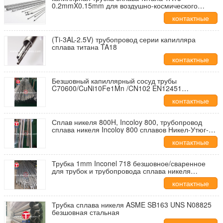
0.2mmX0.15mm для воздушно-космического
пространства
контактные
данные
(Ti-3AL-2.5V) трубопровод серии капилляра
сплава титана TA18
контактные
данные
Безшовный капиллярный сосуд трубы
C70600/CuNi10Fe1Mn /CN102 EN12451
CuNi10Fe1Mn трубки сплава медного никеля
контактные
трубки
данные
Сплав никеля 800H, Incoloy 800, трубопровод
сплава никеля Incoloy 800 сплавов Никел-Утюг-
хромия 800H, и 800HT высокий
контактные
данные
Трубка 1mm Inconel 718 безшовное/сваренное
для трубок и трубопровода сплава никеля
индустрии производства электроэнергии
контактные
данные
Трубка сплава никеля ASME SB163 UNS N08825
безшовная стальная