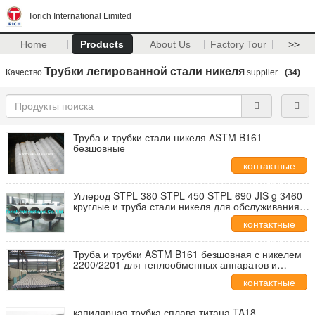
Torich International Limited
Home
Products
About Us
Factory Tour
>>
Трубки легированной стали никеля
Качество
supplier.
(34)
Труба и трубки стали никеля ASTM B161
безшовные
контактные
данные
Углерод STPL 380 STPL 450 STPL 690 JIS g 3460
круглые и труба стали никеля для обслуживания
низкой температуры
контактные
данные
Труба и трубки ASTM B161 безшовная с никелем
2200/2201 для теплообменных аппаратов и
Condensors
контактные
данные
капилярная трубка сплава титана TA18