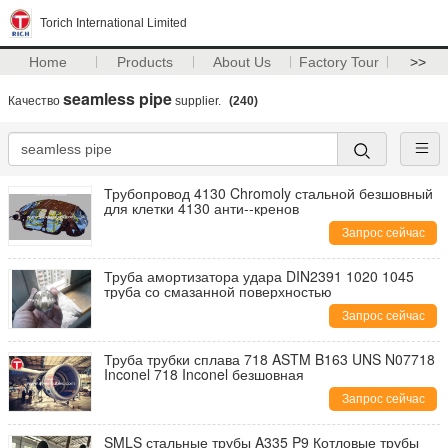
Torich International Limited
Home
Products
About Us
Factory Tour
>>
seamless pipe
Качество
supplier.
(240)
Трубопровод 4130 Chromoly стальной безшовный
для клетки 4130 анти--кренов
Запрос сейчас
Труба амортизатора удара DIN2391 1020 1045
труба со смазанной поверхностью
Запрос сейчас
Труба трубки сплава 718 ASTM B163 UNS N07718
Inconel 718 Inconel безшовная
Запрос сейчас
SMLS стальные трубы A335 P9 Котловые трубы