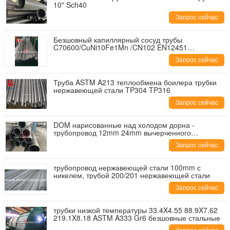
10" Sch40
Запрос сейчас
Безшовный капиллярный сосуд трубы
C70600/CuNi10Fe1Mn /CN102 EN12451
CuNi10Fe1Mn трубки сплава медного никеля
Запрос сейчас
трубки
Труба ASTM A213 теплообмена боилера трубки
нержавеющей стали TP304 TP316
Запрос сейчас
DOM нарисованные над холодом дорна -
трубопровод 12mm 24mm вычерченного
безшовного механического круга стальной
Запрос сейчас
трубопровод нержавеющей стали 100mm с
никелем, трубой 200/201 нержавеющей стали
Запрос сейчас
трубки низкой температуры 33.4X4.55 88.9X7.62
219.1X8.18 ASTM A333 Gr6 безшовные стальные