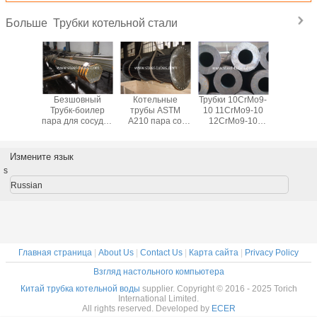
Трубки котельной стали
Больше
льные
Безшовный
Котельные
Трубки 10CrMo9-
Безшо
 пара
Трубк-боилер
трубы ASTM
10 11CrMo9-10
стальные
6-2 для
пара для сосудов
A210 пара со
12CrMo9-10
для ц
ов под
под давлением и
средней сталью
легированной
EN102
ением
боилеров
углерода для
стали
давле
DIN17175
боилера и
Измените язык
перегревателя
s
Russian
Главная страница
|
About Us
|
Contact Us
|
Карта сайта
|
Privacy Policy
Взгляд настольного компьютера
Китай трубка котельной воды
supplier. Copyright © 2016 - 2025 Torich
International Limited.
All rights reserved. Developed by
ECER