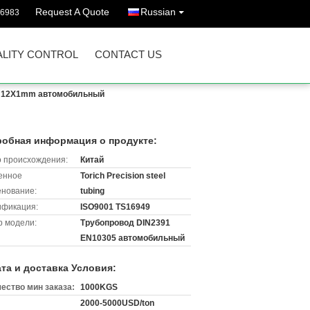
Request A Quote
Russian
86983
LITY CONTROL
CONTACT US
ти 12X1mm автомобильный
обная информация о продукте:
 происхождения:
Китай
енное
Torich Precision steel
нование:
tubing
ификация:
ISO9001 TS16949
 модели:
Трубопровод DIN2391
EN10305 автомобильный
та и доставка Условия:
ество мин заказа:
1000KGS
2000-5000USD/ton