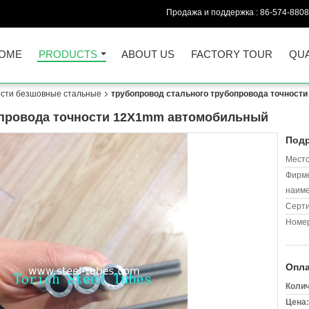
Продажа и поддержка :
86-574-880
OME
PRODUCTS
ABOUT US
FACTORY TOUR
QUA
ости безшовные стальные
трубопровод стального трубопровода точнос
опровода точности 12X1mm автомобильный
Подр
Место
Фирм
наиме
Серт
Номер
Опла
Колич
Цена: