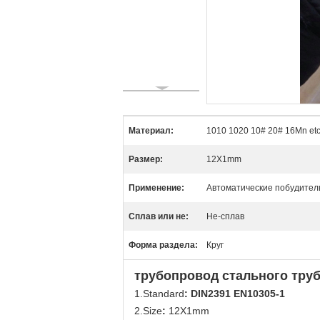
Материал:
1010 1020 10# 20# 16Mn et
Размер:
12X1mm
Применение:
Автоматические побудител
Сплав или не:
Не-сплав
Форма раздела:
Круг
трубопровод стального тру
1.Standard
: DIN2391 EN10305-1
2.Size
:
12X1mm