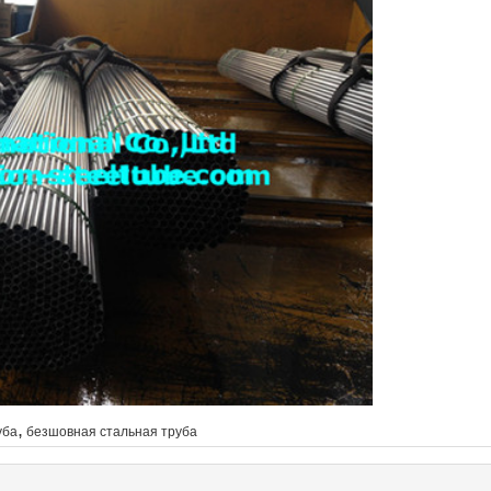
,
уба
безшовная стальная труба