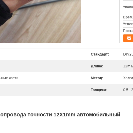
Упако
Время
Услов
Поста
c
Стандарт:
DIN2
Длина:
12m 
ьные части
Метод:
Холо
Толщина:
0.5 -
бопровода точности 12X1mm автомобильный