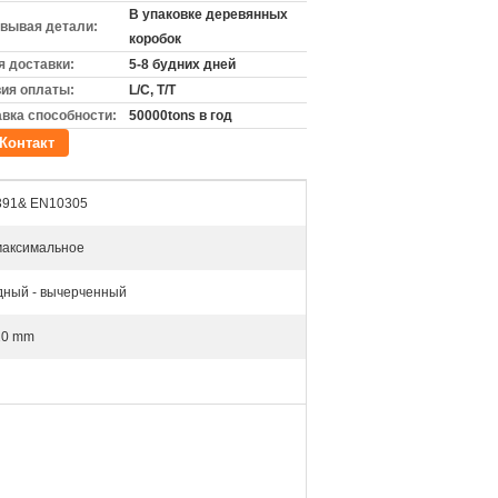
В упаковке деревянных
вывая детали:
коробок
 доставки:
5-8 будних дней
ия оплаты:
L/C, T/T
вка способности:
50000tons в год
Контакт
391& EN10305
максимальное
дный - вычерченный
 20 mm