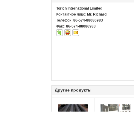
Torich International Limited
Контактное лицо:
Mr. Richard
Телефон:
86-574-88086983
Факс:
86-574-88086983
Другие продукты
.032 .042 .050 .065"
Труба и трубки стали