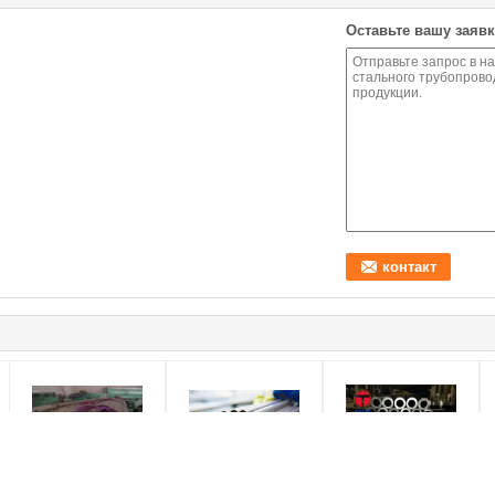
Оставьте вашу заявк
Безшовные стальные
Сваренный титан
34CrMo4 1,7220 4130
Б