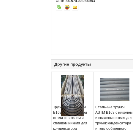
Факс:
86-574-88086983
Другие продукты
Трубопровод ASTM
Стальные трубки
B163 нержавеющей
ASTM B163 с никелем
стали с никелем и
и сплавом никеля для
сплавом никеля для
трубок конденсатора
конденсатора
и теплообменного