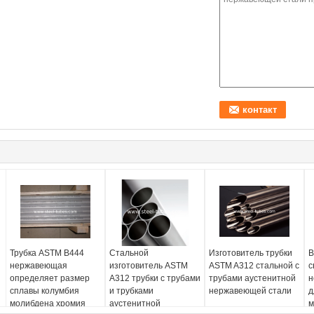
Трубка ASTM B444
Стальной
Изготовитель трубки
B
нержавеющая
изготовитель ASTM
ASTM A312 стальной с
с
определяет размер
A312 трубки с трубами
трубами аустенитной
н
сплавы колумбия
и трубками
нержавеющей стали
д
молибдена хромия
аустенитной
м