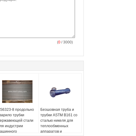
(
0
/ 3000)
S6323-8 продольно
Безшовная труба и
варило трубки
трубки ASTM B161 со
ержавеющей стали
сталью никеля для
ля индустрии
теплообменных
ашинного
аппаратов и