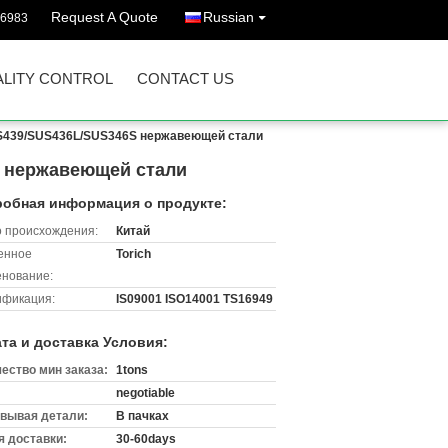
Request A Quote
Russian
86983
LITY CONTROL
CONTACT US
US439/SUS436L/SUS346S нержавеющей стали
S нержавеющей стали
обная информация о продукте:
 происхождения:
Китай
енное
Torich
нование:
ификация:
IS09001 ISO14001 TS16949
та и доставка Условия:
ество мин заказа:
1tons
negotiable
вывая детали:
В пачках
 доставки:
30-60days