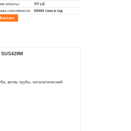
ия оплаты:
T/T L/C
вка способности:
50000 тонн в год
Контакт
& SUS429M
а, ветвь трубы, каталитический