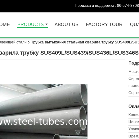
Продажа и поддержка :
86-574-880
OME
PRODUCTS
ABOUT US
FACTORY TOUR
QUA
авеющей стали
Трубка вытыхания стальная сварила трубку SUS409L/S
сварила трубку SUS409L/SUS439/SUS436L/SUS346
Подр
Место
Фирм
наиме
Серт
Опла
Колич
Цена:
Упако
Время