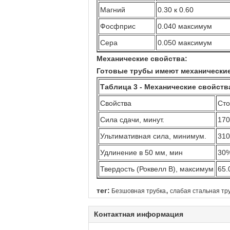
Магний
0.30 к 0.60
Фосфприс
0.040 максимум
Сера
0.050 максимум
Механические свойства:
Готовые трубы имеют механические
Таблица 3 - Механические свойств
Свойства
Сто
Сила сдачи, минут.
17
Ультимативная сила, минимум.
31
Удлинение в 50 мм, мин
30
Твердость (Роквелл В), максимум
65.
,
тег:
Безшовная трубка
слабая стальная тр
Контактная информация