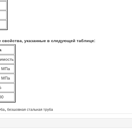
 свойства, указанные в следующей таблице:
а
имость
0 МПа
0 МПа
%
00
,
уба
безшовная стальная труба