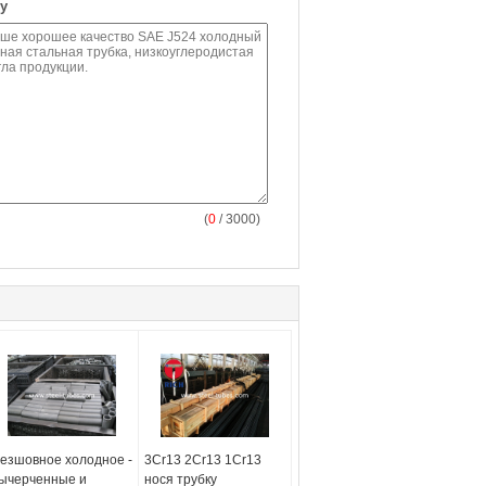
у
(
0
/ 3000)
езшовное холодное -
3Cr13 2Cr13 1Cr13
ычерченные и
нося трубку