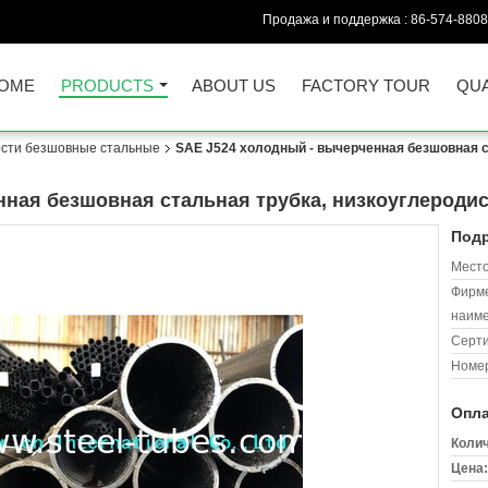
Продажа и поддержка :
86-574-880
OME
PRODUCTS
ABOUT US
FACTORY TOUR
QUA
ости безшовные стальные
SAE J524 холодный - вычерченная безшовная с
нная безшовная стальная трубка, низкоуглеродис
Подр
Место
Фирм
наиме
Серт
Номер
Опла
Колич
Цена: