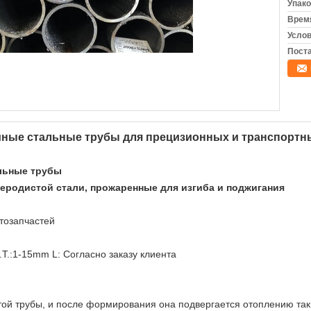
Упако
Время
Услов
Поста
йные стальные трубы для прецизионных и транспортн
льные трубы
леродистой стали, прожаренные для изгиба и поджигания
втозапчастей
T.:1-15mm L: Согласно заказу клиента
ой трубы, и после формирования она подвергается отоплению так