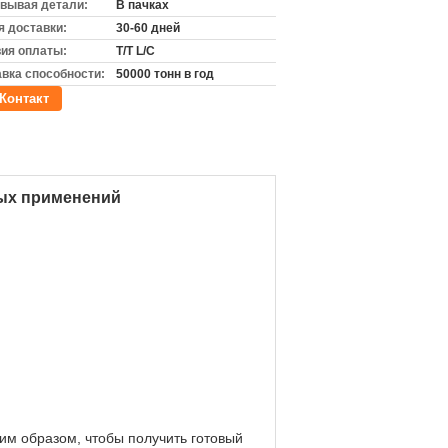
вывая детали:
В пачках
 доставки:
30-60 дней
ия оплаты:
T/T L/C
вка способности:
50000 тонн в год
Контакт
ых применений
им образом, чтобы получить готовый