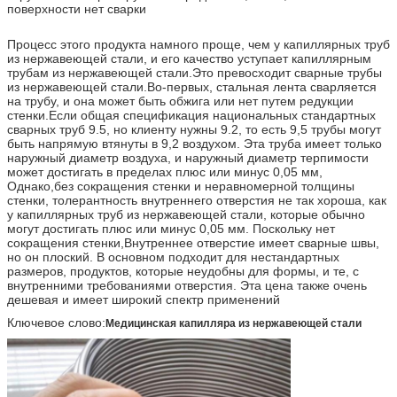
поверхности нет сварки
Процесс этого продукта намного проще, чем у капиллярных труб
из нержавеющей стали, и его качество уступает капиллярным
трубам из нержавеющей стали.Это превосходит сварные трубы
из нержавеющей стали.
Во-первых, стальная лента сварляется
на трубу, и она может быть обжига или нет путем редукции
стенки.Если общая спецификация национальных стандартных
сварных труб 9.5, но клиенту нужны 9.2, то есть 9,5 трубы могут
быть напрямую втянуты в 9,2 воздухом. Эта труба имеет только
наружный диаметр воздуха, и наружный диаметр терпимости
может достигать в пределах плюс или минус 0,05 мм,
Однако,без сокращения стенки и неравномерной толщины
стенки, толерантность внутреннего отверстия не так хороша, как
у капиллярных труб из нержавеющей стали, которые обычно
могут достигать плюс или минус 0,05 мм. Поскольку нет
сокращения стенки,Внутреннее отверстие имеет сварные швы,
но он плоский. В основном подходит для нестандартных
размеров, продуктов, которые неудобны для формы, и те, с
внутренними требованиями отверстия. Эта цена также очень
дешевая и имеет широкий спектр применений
Ключевое слово:
Медицинская капилляра из нержавеющей стали