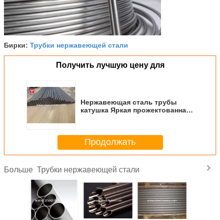
Трубки нержавеющей стали
Бирки:
Получить лучшую цену для
Нержавеющая сталь трубы
катушка Яркая прожектованная
труба 8X0.5 9x0.7 6X0.5
Нержавеющая сталь трубы
гладкие внутри, с
Продолжать
толерантностью
Трубки нержавеющей стали
Больше