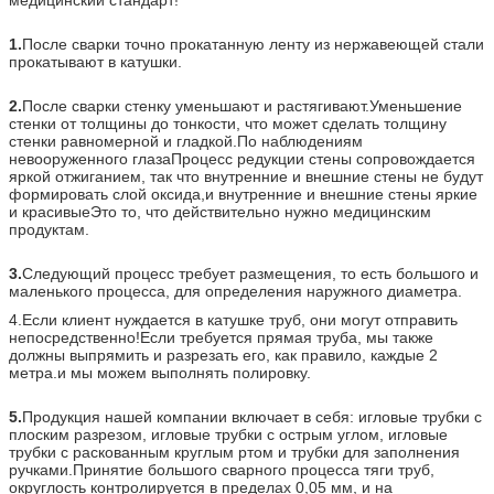
1.
После сварки точно прокатанную ленту из нержавеющей стали
прокатывают в катушки.
2.
После сварки стенку уменьшают и растягивают.
Уменьшение
стенки от толщины до тонкости, что может сделать толщину
стенки равномерной и гладкой.По наблюдениям
невооруженного глазаПроцесс редукции стены сопровождается
яркой отжиганием, так что внутренние и внешние стены не будут
формировать слой оксида,и внутренние и внешние стены яркие
и красивыеЭто то, что действительно нужно медицинским
продуктам.
3.
Следующий процесс требует размещения, то есть большого и
маленького процесса, для определения наружного диаметра.
4.Если клиент нуждается в катушке труб, они могут отправить
непосредственно!Если требуется прямая труба, мы также
должны выпрямить и разрезать его, как правило, каждые 2
метра.и мы можем выполнять полировку.
5.
Продукция нашей компании включает в себя: игловые трубки с
плоским разрезом, игловые трубки с острым углом, игловые
трубки с раскованным круглым ртом и трубки для заполнения
ручками.Принятие большого сварного процесса тяги труб,
округлость контролируется в пределах 0,05 мм, и на