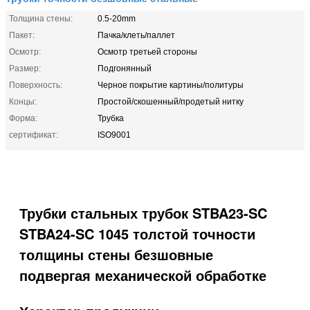
Толщина стены:
0.5-20mm
Пакет:
Пачка/клеть/паллет
Осмотр:
Осмотр третьей стороны
Размер:
Подгонянный
Поверхность:
Черное покрытие картины/политуры
Концы:
Простой/скошенный/продетый нитку
Форма:
Трубка
сертификат:
ISO9001
Трубки стальных трубок STBA23-SC
STBA24-SC 1045 толстой точности
толщины стены безшовные
подвергая механической обработке