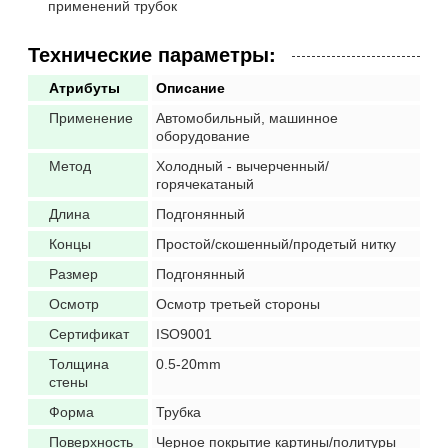
применений трубок
Технические параметры:
Атрибуты
Описание
Применение
Автомобильный, машинное
оборудование
Метод
Холодный - вычерченный/
горячекатаный
Длина
Подгонянный
Концы
Простой/скошенный/продетый нитку
Размер
Подгонянный
Осмотр
Осмотр третьей стороны
Сертификат
ISO9001
Толщина
0.5-20mm
стены
Форма
Трубка
Поверхность
Черное покрытие картины/политуры