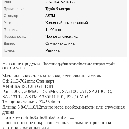
Ранг:
20#, 10#, A210 GrC
Применение:
Труба боилера
Стандарт:
ASTM
Метод:
Холодный - вычерченный
Толщина:
1 - 60 mm
Поверхность:
Чернота покрасила
Длина:
Случайная длина
Конец:
Равнина
Название продукта:
Нарезные трубки теплообменного аппарата трубы
OD63.5XWT13.5
Материальная сталь углерода, легированная сталь
Od: 21.3-762mm: Стандарт
ANSI БА ISO JIS GB DIN
Ранг: 20G, 20MnG, 15CrMoG, SA210Gr.A1, SA210Gr.C,
SA213T12, ASTM A335P11 P91, P22,16Mo3 .......
Толщина стены: 2.77-25.4mm
Длина: 5.8/6/11.8/12mtr по мере необходимости или случайная
длина
Поток нет: 4ribs/6ribs/8ribs/12ribs ......
Поверхностное покрытие: Черная гальванизированная
картина, смазанная или