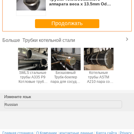
аппарата веса x 13.5mm Od
63.5mm нарезные
Продолжать
Трубки котельной стали
Больше
льные
SMLS стальные
Безшовный
Котельные
Безшо
 пара
трубы A335 P9
Трубк-боилер
трубы ASTM
стальные
6-2 для
Котловые трубы
пара для сосудов
A210 пара со
для ц
ов под
10" Sch40
под давлением и
средней сталью
EN102
ением
боилеров
углерода для
давле
DIN17175
боилера и
Измените язык
перегревателя
Russian
Главная страница
|
О Компании
|
контактные данные
|
Карта сайта
|
Privacy