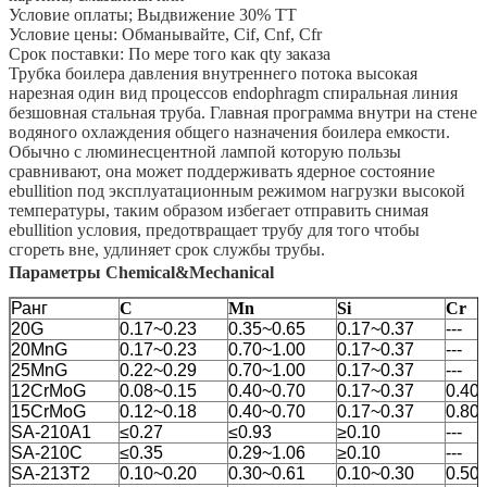
Условие оплаты; Выдвижение 30% TT
Условие цены: Обманывайте, Cif, Cnf, Cfr
Срок поставки: По мере того как qty заказа
Трубка боилера давления внутреннего потока высокая
нарезная один вид процессов endophragm спиральная линия
безшовная стальная труба. Главная программа внутри на стене
водяного охлаждения общего назначения боилера емкости.
Обычно с люминесцентной лампой которую пользы
сравнивают, она может поддерживать ядерное состояние
ebullition под эксплуатационным режимом нагрузки высокой
температуры, таким образом избегает отправить снимая
ebullition условия, предотвращает трубу для того чтобы
сгореть вне, удлиняет срок службы трубы.
Параметры Chemical&Mechanical
Ранг
C
Mn
Si
Cr
20G
0.17~0.23
0.35~0.65
0.17~0.37
---
20MnG
0.17~0.23
0.70~1.00
0.17~0.37
---
25MnG
0.22~0.29
0.70~1.00
0.17~0.37
---
12CrMoG
0.08~0.15
0.40~0.70
0.17~0.37
0.40
15CrMoG
0.12~0.18
0.40~0.70
0.17~0.37
0.80
SA-210A1
≤0.27
≤0.93
≥0.10
---
SA-210C
≤0.35
0.29~1.06
≥0.10
---
SA-213T2
0.10~0.20
0.30~0.61
0.10~0.30
0.50