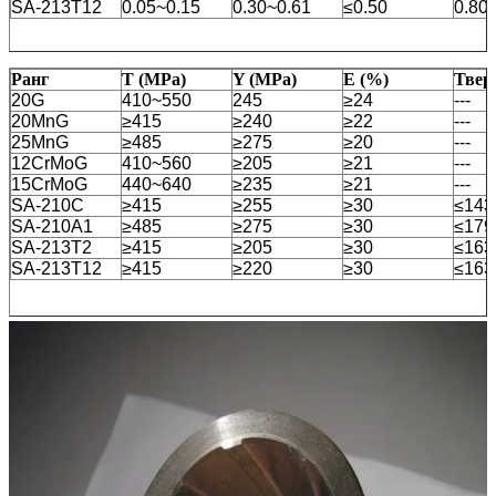
SA-213T12
0.05~0.15
0.30~0.61
≤0.50
0.80
Ранг
T (MPa)
Y (MPa)
E (%)
Твер
20G
410~550
245
≥24
---
20MnG
≥415
≥240
≥22
---
25MnG
≥485
≥275
≥20
---
12CrMoG
410~560
≥205
≥21
---
15CrMoG
440~640
≥235
≥21
---
SA-210C
≥415
≥255
≥30
≤14
SA-210A1
≥485
≥275
≥30
≤17
SA-213T2
≥415
≥205
≥30
≤16
SA-213T12
≥415
≥220
≥30
≤16