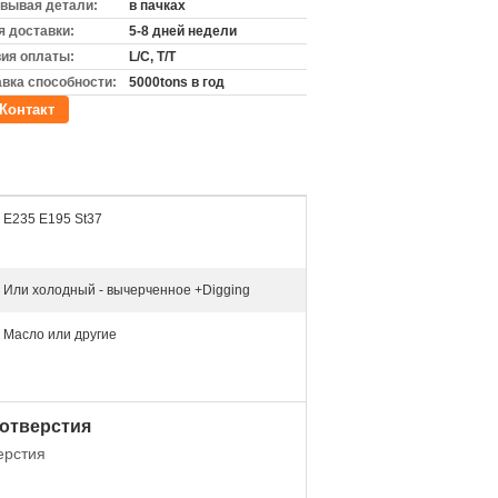
вывая детали:
в пачках
 доставки:
5-8 дней недели
ия оплаты:
L/C, T/T
вка способности:
5000tons в год
Контакт
E235 E195 St37
Или холодный - вычерченное +Digging
Масло или другие
 отверстия
ерстия