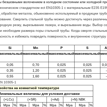
ы безшовными волочением в холодном состоянии или холодной пр
техническом стандартном ect EN10305-1 с материальным E235 E195 
 обработки металла, обыкновенно используемый в продукции труб
ование. Сверлить стальной трубы можно достигнуть через различн
ородную резку, вырезывание лазера, и вырезывание воды. Выбор с
 и необходим размера поры стальной трубы. Когда сверля стальные
ность и избежать повредить поверхность и внутреннюю структуру 
Si
Mn
P
S
A
аксимальный
максимальный
максимальный
максимальный
мин
0,05
0,70
0,025
0,025
0,
0,35
1,20
0,025
0,025
-
0,55
1,60
0,025
0,025
-
EN 10305-1
войства на комнатной температуре
Минимальные величины для условия доставки
(+LCc)
(+SR)
(+Ad)
(+N) NBK
%
Mpa
%
Mpa
Mpa
%
Mpa
%
Mpa
Mpa
%