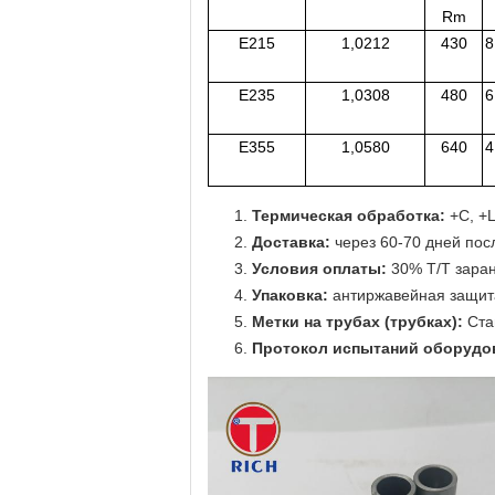
Rm
E215
1,0212
430
8
E235
1,0308
480
6
E355
1,0580
640
4
Термическая обработка:
+C, +
Доставка:
через 60-70 дней пос
Условия оплаты:
30% T/T заран
Упаковка:
антиржавейная защита
Метки на трубах (трубках):
Стан
Протокол испытаний оборудо