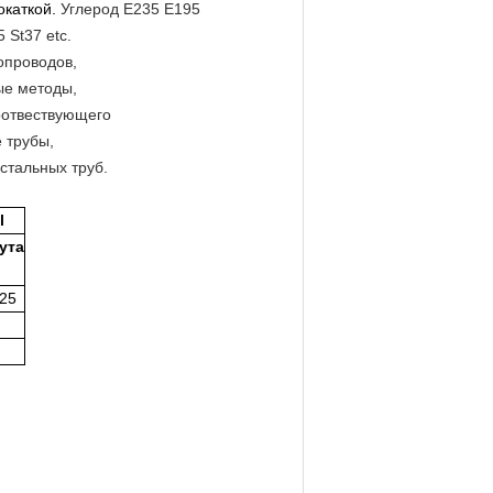
окаткой.
Углерод E235 E195
St37 etc.
опроводов,
ые методы,
оотвествующего
 трубы,
стальных труб.
l
ута
025