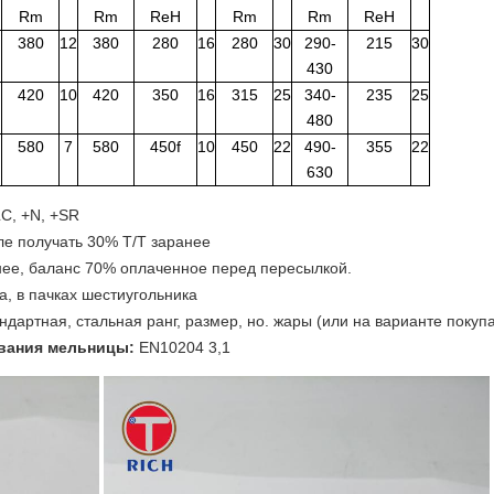
Rm
Rm
ReH
Rm
Rm
ReH
380
12
380
280
16
280
30
290-
215
30
430
420
10
420
350
16
315
25
340-
235
25
480
580
7
580
450f
10
450
22
490-
355
22
630
LC, +N, +SR
ле получать 30% T/T заранее
ее, баланс 70% оплаченное перед пересылкой.
, в пачках шестиугольника
дартная, стальная ранг, размер, но. жары (или на варианте покупа
вания мельницы:
EN10204 3,1