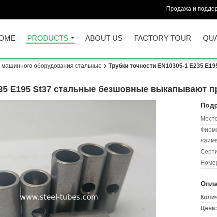
Продажа и поддер
OME
PRODUCTS
ABOUT US
FACTORY TOUR
QUA
и машинного оборудования стальные
Трубки точности EN10305-1 E235 E1
235 E195 St37 стальные безшовные выкапывают п
Подр
Место
Фирм
наиме
Серт
Номер
Опла
Колич
Цена: