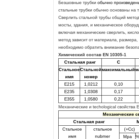
Безшовные трубки
обычно произведен
стальные трубки обычно основаны на 
Сверлить стальной трубы общий метод
мосты, здания, и механическое оборуд
включая механические сверлить, кисл
метод зависит от материала, размера,
необходимо обратить внимание безопас
Химический состав EN 10305-1
Стальная ранг
C
Стальное
Стальной
максимальный
м
имя
номер
E215
1,0212
0,10
E235
1,0308
0,17
E355
1,0580
0,22
Механические и techological свойства 
Механические с
Стальная ранг
Стальное
стальное
(+Cc)
имя
nubmer
Mpa