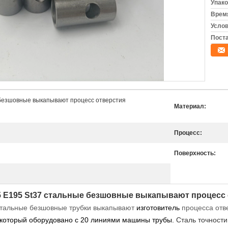
Упако
Время
Услов
Поста
 безшовные выкапывают процесс отверстия
Материал:
Процесс:
Поверхность:
35 E195 St37 стальные безшовные выкапывают процесс
стальные безшовные трубки выкапывают
изготовитель
процесса отв
 который оборудовано с 20 линиями машины трубы.
Сталь точности