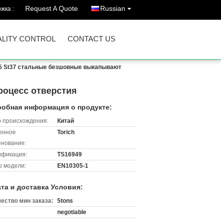
Request A Quote
Russian
жка :
LITY CONTROL
CONTACT US
95 St37 стальные безшовные выкапывают
роцесс отверстия
обная информация о продукте:
 происхождения:
Китай
енное
Torich
нование:
ификация:
TS16949
 модели:
EN10305-1
та и доставка Условия:
ество мин заказа:
5tons
negotiable