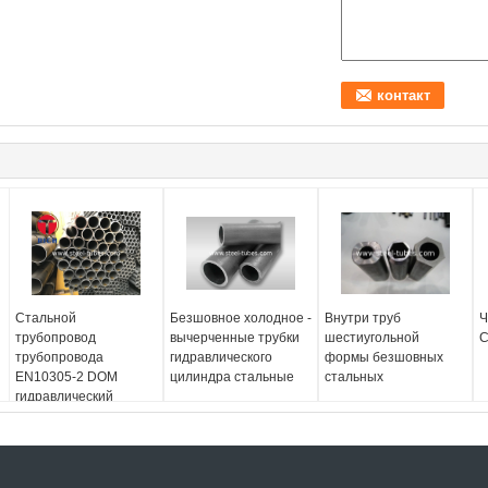
Стальной
Безшовное холодное -
Внутри труб
Ч
трубопровод
вычерченные трубки
шестиугольной
С
трубопровода
гидравлического
формы безшовных
EN10305-2 DOM
цилиндра стальные
стальных
гидравлический
стальной