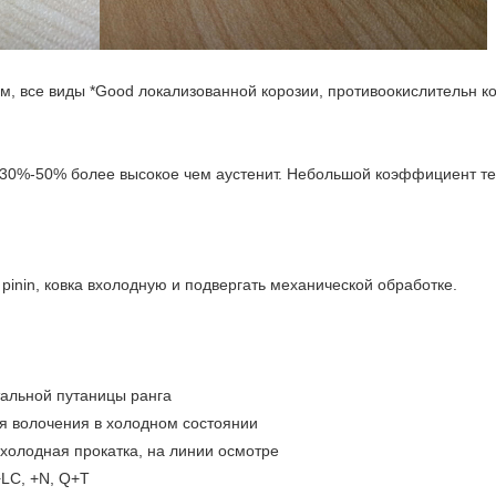
м, все виды *Good локализованной корозии, противоокислительн к
 30%-50% более высокое чем аустенит. Небольшой коэффициент т
pinin, ковка вхолодную и подвергать механической обработке.
тальной путаницы ранга
ля волочения в холодном состоянии
холодная прокатка, на линии осмотре
+LC, +N, Q+T