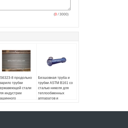
(
0
/ 3000)
S6323-8 продольно
Безшовная труба и
варило трубки
трубки ASTM B161 со
ержавеющей стали
сталью никеля для
ля индустрии
теплообменных
ашинного
аппаратов и
борудования
Condensors