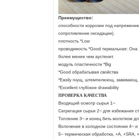
Преимущество:
способности коррозии под напряжение
сопротивление оксидации).
плотность *Low
проводимость *Good термальная: Она
более менее чем аустенит.
модуль пластичности *Big
*Good обрабатывая свойства
*Easily гнущ, штемпелюющ, завивающ, 
*Excellent глубокое drawability
ПРОВЕРКА КАЧЕСТВА
Входящий осмотр сырья 1~
Сегрегация сырья 2~ для избежания с
Топление 3~ и конец бить молотком д
Волочение в холодном состоянии 4~ и 
5~ термическая обработка, +A, +SRA, 