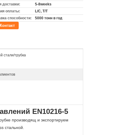
 доставки:
5-8weeks
ия оплаты:
L/C, T/T
вка способности:
5000 тонн в год
Контакт
й стали/трубка
 клиентов
авлений EN10216-5
трубке производящ и экспортируем
ss стальной.