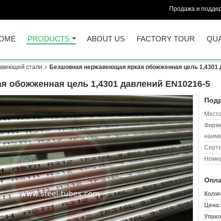
Продажа и поддер
OME
PRODUCTS
ABOUT US
FACTORY TOUR
QUA
авеющей стали
Безшовная нержавеющая яркая обожженная цель 1,4301 
 обожженная цель 1,4301 давлений EN10216-5
Подр
Место
Фирм
наиме
Серт
Номер
Опла
Колич
Цена:
Упако