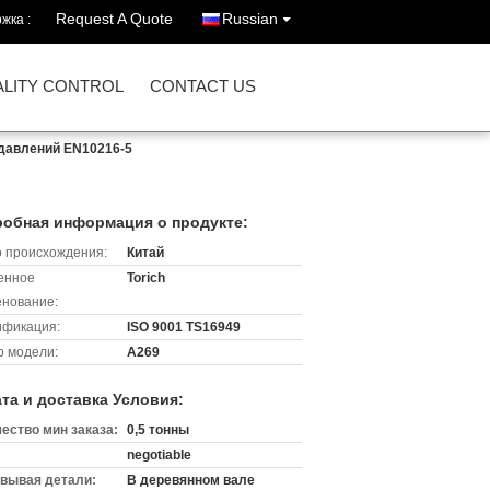
Request A Quote
Russian
жка :
LITY CONTROL
CONTACT US
давлений EN10216-5
обная информация о продукте:
 происхождения:
Китай
енное
Torich
нование:
ификация:
ISO 9001 TS16949
 модели:
A269
та и доставка Условия:
ество мин заказа:
0,5 тонны
negotiable
вывая детали:
В деревянном вале