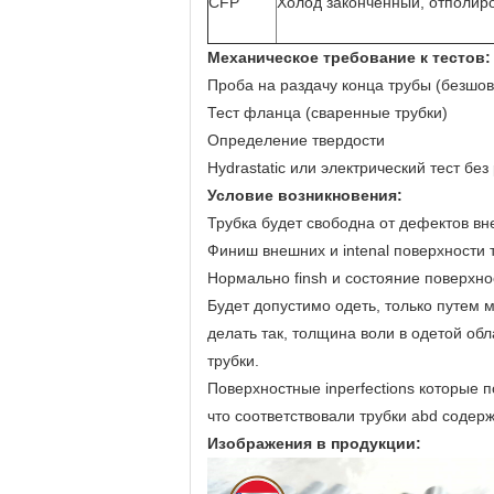
CFP
Холод законченный, отполир
Механическое требование к тестов:
Проба на раздачу конца трубы (безшов
Тест фланца (сваренные трубки)
Определение твердости
Hydrastatic или электрический тест бе
Условие возникновения:
Трубка будет свободна от дефектов вн
Финиш внешних и intenal поверхности 
Нормально finsh и состояние поверхн
Будет допустимо одеть, только путем 
делать так, толщина воли в одетой о
трубки.
Поверхностные inperfections которые 
что соответствовали трубки abd содерж
Изображения в продукции: