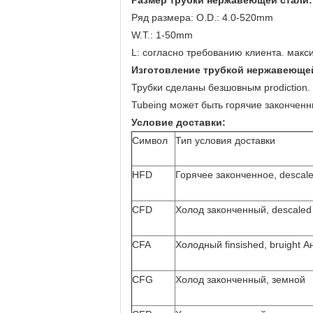
Размер трубки нержавеющей стали:
Ряд размера: O.D.: 4.0-520mm
W.T.: 1-50mm
L: согласно требованию клиента. мак
Изготовление трубкой нержавеющей
Трубки сделаны безшовным prodiction.
Tubeing может быть горячие закончен
Условие доставки:
Символ
Тип условия доставки
HFD
Горячее законченное, descal
CFD
Холод законченный, descaled
CFA
Холодный finsished, bruight А
CFG
Холод законченный, земной