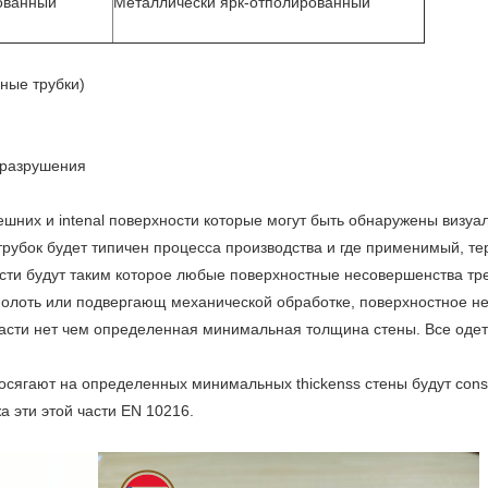
ованный
Металлически ярк-отполированный
ные трубки)
з разрушения
ешних и intenal поверхности которые могут быть обнаружены визуа
трубок будет типичен процесса производства и где применимый, т
ости будут таким которое любые поверхностные несовершенства т
молоть или подвергающ механической обработке, поверхностное не
бласти нет чем определенная минимальная толщина стены. Все оде
посягают на определенных минимальных thickenss стены будут cons
а эти этой части EN 10216.