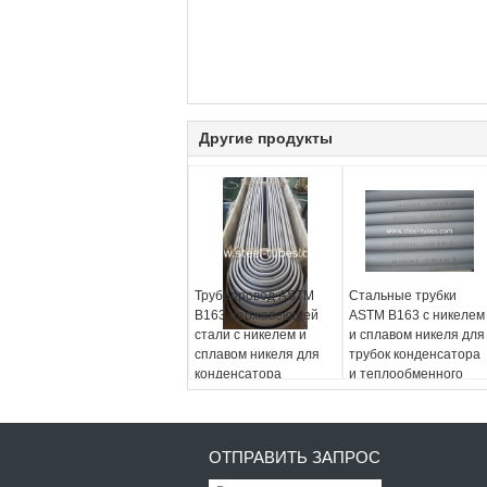
Другие продукты
Трубопровод ASTM
Стальные трубки
B163 нержавеющей
ASTM B163 с никелем
стали с никелем и
и сплавом никеля для
сплавом никеля для
трубок конденсатора
конденсатора
и теплообменного
аппарата
ОТПРАВИТЬ ЗАПРОС