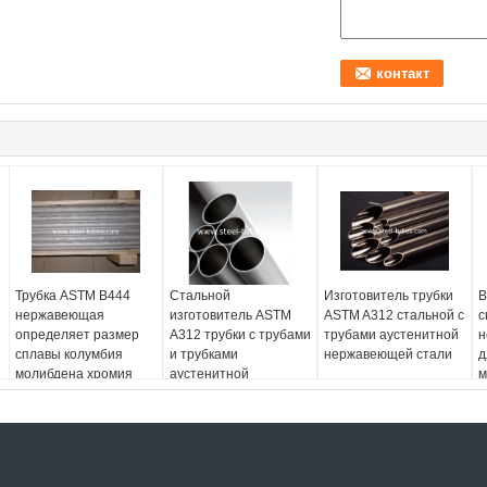
Трубка ASTM B444
Стальной
Изготовитель трубки
B
нержавеющая
изготовитель ASTM
ASTM A312 стальной с
с
определяет размер
A312 трубки с трубами
трубами аустенитной
н
сплавы колумбия
и трубками
нержавеющей стали
д
молибдена хромия
аустенитной
м
никеля
нержавеющей стали
о