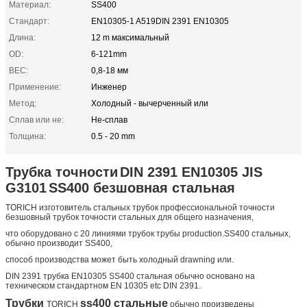
Материал:
SS400
Стандарт:
EN10305-1 A519DIN 2391 EN10305
Длина:
12 m максимальный
OD:
6-121mm
ВЕС:
0,8-18 мм
Применение:
Инженер
Метод:
Холодный - вычерченный или
Сплав или не:
Не-сплав
Толщина:
0.5 - 20 mm
Трубка точности
DIN 2391 EN10305 JIS
G3101
SS400 безшовная стальная
TORICH изготовитель стальных трубок профессиональной точности
безшовный трубок точности стальных для общего назначения,
что оборудовано с 20 линиями трубок трубы production.SS400 стальных,
обычно производит SS400,
способ производства может быть холодный drawning или.
DIN 2391 трубка EN10305 SS400 стальная обычно основано на
техническом стандартном EN 10305 etc DIN 2391.
Трубки
ss400 стальные
TORICH
обычно произведены