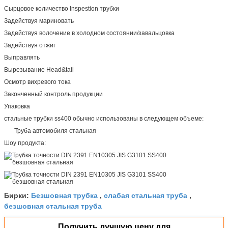
Сырцовое количество Inspestion трубки
Задействуя мариновать
Задействуя волочение в холодном состоянии/завальцовка
Задействуя отжиг
Выправлять
Вырезывание Head&tail
Осмотр вихревого тока
Законченный контроль продукции
Упаковка
стальные трубки ss400 обычно использованы в следующем объеме:
Труба автомобиля стальная
Шоу продукта:
Безшовная трубка
слабая стальная труба
Бирки:
,
,
безшовная стальная труба
Получить лучшую цену для