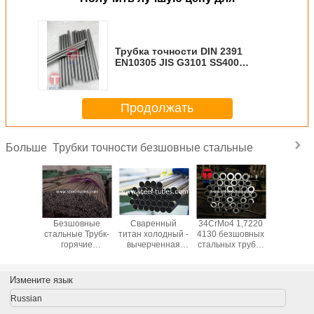
Трубка точности DIN 2391
EN10305 JIS G3101 SS400
безшовная стальная
Продолжать
Трубки точности безшовные стальные
Больше
 трубки
Безшовные
Сваренный
34CrMo4 1,7220
Трубки
очности
стальные Трубк-
титан холодный -
4130 безшовных
20Cr
 A519
горячие
вычерченная
стальных трубок
20CrM
овные
законченные
безшовная
SCM435
40Mn
сваренные
стальная трубка
42CrMo т
стальные трубки
ASTM B338 GR2
стены т
Измените язык
BS6323-2 для
механич
автомобильной
Russian
промышленности