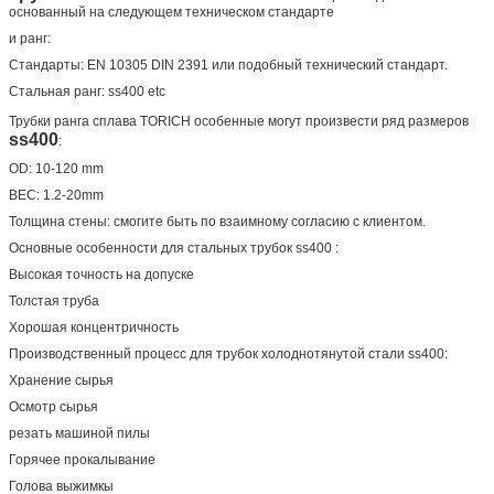
основанный на следующем техническом стандарте
и ранг:
Стандарты: EN 10305 DIN 2391 или подобный технический стандарт.
Стальная ранг: ss400 etc
Трубки ранга сплава
TORICH
особенные
могут произвести ряд
размеров
ss400
:
OD: 10-120 mm
ВЕС: 1.2-20mm
Толщина стены: смогите быть по взаимному согласию с клиентом.
Основные особенности для стальных трубок ss400
:
Высокая точность на допуске
Толстая труба
Хорошая концентричность
Производственный процесс для трубок холоднотянутой стали
ss400:
Хранение сырья
Осмотр сырья
резать машиной пилы
Горячее прокалывание
Голова выжимкы