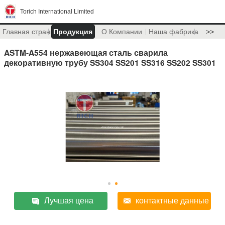
Torich International Limited
Главная страница
Продукция
О Компании
Наша фабрика
>>
ASTM-A554 нержавеющая сталь сварила
декоративную трубу SS304 SS201 SS316 SS202 SS301
Лучшая цена
контактные данные