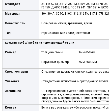
Стандарт
АСТМ А213, А312, АСТМ А269, АСТМ А778, АСТ
Г3459, ДЖИС Г3463, ГОСТ9941, ЭН10216, БС360
Материал
304,304Л, 309С, 310С, 316,316Ти, 317,317Л, 321,
Поверхность
Полировка, отжиг, травление, яркий
Тип
горячекатаный и холоднокатаный
круглая труба/трубка из нержавеющей стали
Размер
толщина стены
1мм-150мм
Наружный диаметр
6мм-2500мм
Срок поставки
Оперативная доставка или как количество заказ
Упаковка
Стандартная экспортная мореходная упаковка и
Заявление
Он широко используется в областях нефтяной, 
строительства, электроэнергетики, атомной энерг
энергетика, машиностроение, биология, произво
оборудование.Трубы также могут быть изготовле
Контакт
Если у вас есть какие-либо вопросы, пожалуйста,