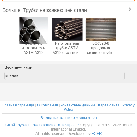
Трубки нержавеющей стали
Больше
а ASTM
Стальной
Изготовитель
BS6323-8
Трубоп
44
изготовитель
трубки ASTM
продольно
ASTM 
веющая
ASTM A312
A312 стальной с
сварило трубки
нержав
еляет
трубки с трубами
трубами
нержавеющей
стали с 
 сплавы
и трубками
аустенитной
стали для
и спл
мбия
аустенитной
нержавеющей
индустрии
никеля
Измените язык
бдена
нержавеющей
стали
машинного
конденс
 никеля
стали
оборудования
Russian
Главная страница
|
О Компании
|
контактные данные
|
Карта сайта
|
Privacy
Policy
Взгляд настольного компьютера
Китай Трубки нержавеющей стали supplier.
Copyright © 2016 - 2026 Torich
International Limited.
All rights reserved. Developed by
ECER