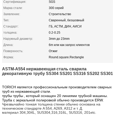
Сертификация:
SGS
Марка стали:
300 серий
Заявление:
Строительство
Тип:
Сваренный, безшовный
Стандарт:
ГБ, АСТМ, ДИН, АИСИ
толщина:
0.2-0.25
Наружный диаметр:
3mm до 23mm
Длина:
6m или как запрос клиентов
Поверхность:
Отжиг
Форма:
Round.square.Rectangle
ASTM-A554 нержавеющая сталь сварила
декоративную трубу SS304 SS201 SS316 SS202 SS301
TORICH является профессиональным производителем сварных
труб из нержавеющей стали.
трубы трубы
, который оснащен 20 линиями трубной машины.
Труба с зеркальной полировкой обычно производится ERW.
Чрезвычайно тонкая толщина стенки обычно основана на
техническом стандарте A 554, A269, A312 и т. Д.
материал 304,304L, SUS304,316,316L, SUS316, 201etc.