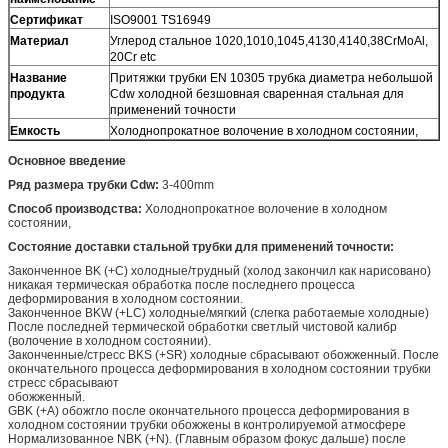
Сертификат
ISO9001 TS16949
Материал
Углерод стальное 1020,1010,1045,4130,4140,38CrMoAl,
20Cr etc
Название
Притяжки трубки EN 10305 трубка диаметра небольшой
продукта
Cdw холодной безшовная сваренная стальная для
применений точности
Емкость
Холоднопрокатное волочение в холодном состоянии,
Основное введение
Ряд размера трубки Cdw:
3-400mm
Способ производства:
Холоднопрокатное волочение в холодном
состоянии,
Состояние доставки стальной трубки для применений точности:
Законченное BK (+C) холодные/трудный (холод закончил как нарисовано)
никакая термическая обработка после последнего процесса
деформирования в холодном состоянии.
Законченное BKW (+LC) холодные/мягкий (слегка работаемые холодные)
После последней термической обработки светлый чистовой калибр
(волочение в холодном состоянии).
Законченные/стресс BKS (+SR) холодные сбрасывают обожженный.
После
окончательного процесса деформирования в холодном состоянии трубки
стресс сбрасывают
обожженный.
GBK (+A) обожгло
после окончательного процесса деформирования в
холодном состоянии трубки обожжены в контролируемой атмосфере
Нормализованное NBK (+N). (Главным образом фокус дальше)
после