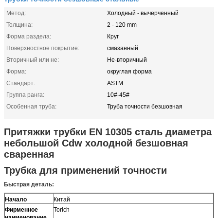
Метод:
Холодный - вычерченный
Толщина:
2 - 120 mm
Форма раздела:
Круг
Поверхностное покрытие:
смазанный
Вторичный или не:
Не-вторичный
Форма:
округлая форма
Стандарт:
ASTM
Группа ранга:
10#-45#
Особенная труба:
Труба точности безшовная
Притяжки трубки EN 10305 сталь диаметра
небольшой Cdw холодной безшовная
сваренная
Трубка для применений точности
Быстрая деталь:
Начало
Китай
Фирменное
Torich
наименование