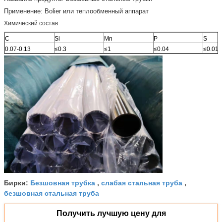
Применение: Bolier или теплообменный аппарат
Химический состав
C
Si
Mn
P
S
0.07-0.13
≤0.3
≤1
≤0.04
≤0.01
Безшовная трубка
слабая стальная труба
Бирки:
,
,
безшовная стальная труба
Получить лучшую цену для