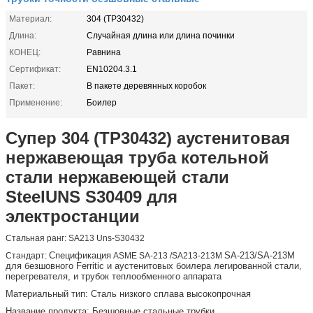
Материал:
304 (TP30432)
Длина:
Случайная длина или длина починки
КОНЕЦ:
Равнина
Сертификат:
EN10204.3.1
Пакет:
В пакете деревянных коробок
Применение:
Боилер
Супер 304 (TP30432) аустенитовая
нержавеющая труба котельной
стали нержавеющей стали
SteelUNS S30409 для
электростанции
Стальная ранг: SA213 Uns-S30432
Спецификация
SA-213/SA-213M
Стандарт:
ASME SA-213 /SA213-213M
для безшовного Ferritic и аустенитовых боилера легированной стали,
перегревателя, и трубок теплообменного аппарата
Материальный тип: Сталь низкого сплава высокопрочная
Название продукта: Безшовные стальные трубки