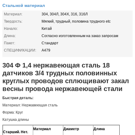
Стальной материал
Материал:
304, 304Л, 304Х, 316, 316Л
Твердость:
Мягкий, трудный, половина трудного etc
Начало:
Китай
Длина:
Согласно изготовленным на заказ запросам
Пакет:
Стандарт
СПЕЦИФИКАЦИИ:
A479
304 Φ 1,4 нержавеющая сталь 18
датчиков 3/4 трудных половинных
круглых проводов сплющивают закал
весны провода нержавеющей стали
Быстрая деталь:
Материал: Нержавеющая сталь
Форма: Круг
Катушка длины
Материал
Диаметр
Длина
Специ
Старший. Нет.