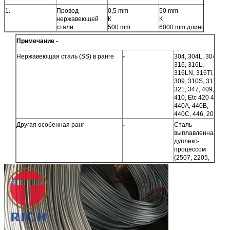
1.
Провод
0,5 mm
50 mm
A-479
нержавеющей
К
К
стали
500 mm
6000 mm длиной
Примечание -
Нержавеющая сталь (SS) в ранге
-
304, 304L, 304H,
316, 316L,
316LN, 316Ti,
309, 310S, 317L,
321, 347, 409,
410, Etc 420 430,
440A, 440B,
440C, 446, 202.
Другая особенная ранг
-
Сталь
выплавленная
дуплекс-
процессом
(2507, 2205,
329L),
нержавеющая
сталь
17-4 ПЭ-АШ (GR
630) 15,5 ПЭ-АШ,
17,7 ПЭ-АШ,
4122 Etc.
Твердость для провода
-
Мягкий, трудный,