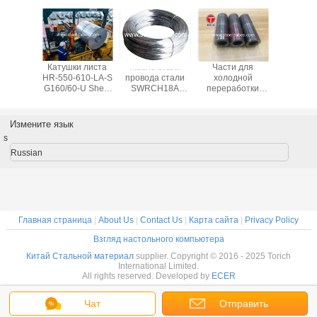
316LN, 316Ti,
309, 310S, 317L,
321, 347, 409,
410, 420 430,
440A, 440B,
440C, 446, 202,
ainless
Катушки листа
Масло стали
Части для
Адвока
ПЭ-АШ 15,5, 17,7
ьное)
HR-550-610-LA-S
провода стали
холодной
вырезы
ПЭ-АШ ПЭ-АШ
ьные
G160/60-U Sheel
SWRCH18A
переработки
20CrMnTi
17-4 стали
 17-4h и
горячие
SWRCH22A
Трубчатый
стали 20
выплавленной
ой прут
окунутые
SWRCH8A ASTM
материал для
38CrMoAl
дуплекс-
гальванизированные
промышленное
машин
65Mn ше
Измените язык
процессом
стальные
закалило
сталь
s
(2507, 2205,
стальной провод
обраба
329L) (GR 630),
кующ ч
Russian
коль
4122, твердость
для провода
мягко, крепко,
половина крепко,
440C, CG, вковка,
Главная страница
|
About Us
|
Contact Us
|
Карта сайта
|
Privacy Policy
Взгляд настольного компьютера
Китай Стальной материал
supplier. Copyright © 2016 - 2025 Torich
International Limited.
All rights reserved. Developed by
ECER
Чат
Отправить