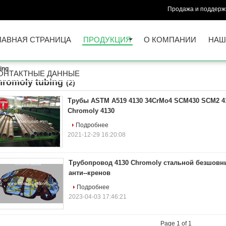
Продажа и поддержк
ЛАВНАЯ СТРАНИЦА
ПРОДУКЦИЯ
О КОМПАНИИ
НАШ
ing
ОНТАКТНЫЕ ДАННЫЕ
hromoly tubing
(2)
Трубы ASTM A519 4130 34CrMo4 SCM430 SCM2 41
Chromoly 4130
Подробнее
2021-12-29 16:20:08
Трубопровод 4130 Chromoly стальной безшовны
анти--кренов
Подробнее
2023-04-03 17:46:21
Page 1 of 1