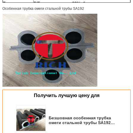
Термины
T/T, плата авансом 30%, баланс оплатило
Parment:
против экземпляра B/L
Особенная трубка омеги стальной трубы SA192
Срок поставки:
В течение 25-40 дней в виду того что плата
авансом receied
Получить лучшую цену для
Безшовная особенная трубка
омеги стальной трубы SA192
для боилеров