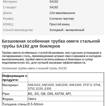
Материал:
SA192
Стандарт:
SA192
Длина:
12m максимальное
Размер:
Согласно чертежу
КОНЕЦ:
Простой конец
Способ производства:
Холодный - вычерченный
Безшовная особенная трубка омеги стальной
трубы SA192 для боилеров
Трубка омеги особенных сталей безшовная, оно сделано углеродом и
легированная сталь, произведенная штранг-прессованием и холодом -
вычерченными, трубки омеги использованы в боилерах и супер
подогревателях etc, для лучшей нагревая эффективности.
Особенная трубка омеги стальной трубы SA192
Информация о
продукте:
Материал:
SAE1010, SAE1020, SAE1035, SAE1045, ST37.0, ST44,
ST52, E235, E355
Ранг:
BS, JIS, GB, DIN, ASTM, API,
Форма:
Омега
Толщина стены:
0.5-50mm