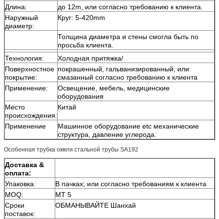
Длина:
до 12m, или согласно требованию к клиента.
Наружный
Круг: 5-420mm
диаметр:
Толщина диаметра и стены смогла быть по
просьба клиента.
Технология:
Холодная притяжка/
Поверхностное
покрашенный, гальванизированный, или
покрытие:
смазанный согласно требованию к клиента
Применение:
Освещение, мебель, медицинские
оборудования
Место
Китай
происхождения:
Применение
Машинное оборудование etc механические
структура, давление углерода.
Особенная трубка омеги стальной трубы SA192
Доставка &
оплата:
Упаковка:
В пачках; или согласно требованиям к клиента
MOQ:
MT 5
Сроки
ОБМАНЫВАЙТЕ Шанхай
поставок: