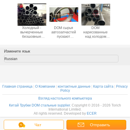
ические
Холодный -
DOM сырья
DOM
Труба D.
е трубы
вычерченные
автозапчастей
нарисованные
цилин
ые DOM
безшовные
пускают
над холодом
EN103
N10305-
трубки DOM
EN10305-2 по
дорна -
мас
тальные
стальных трубок
трубам для
трубопровод
убы
безшовные с
амортизаторов
12mm 24mm
Измените язык
хорошими
удара мотоцикла
вычерченного
механическими
безшовного
Russian
свойствами
механического
круга стальной
Главная страница
|
О Компании
|
контактные данные
|
Карта сайта
|
Privacy
Policy
Взгляд настольного компьютера
Китай Трубки DOM стальные supplier.
Copyright © 2016 - 2026 Torich
International Limited.
All rights reserved. Developed by
ECER
Чат
Отправить