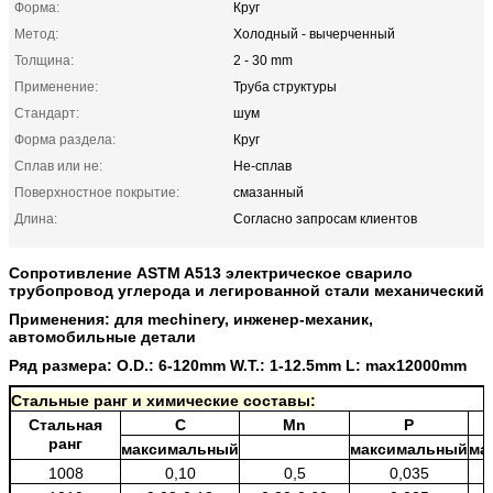
Форма:
Круг
Метод:
Холодный - вычерченный
Толщина:
2 - 30 mm
Применение:
Труба структуры
Стандарт:
шум
Форма раздела:
Круг
Сплав или не:
Не-сплав
Поверхностное покрытие:
смазанный
Длина:
Согласно запросам клиентов
Сопротивление ASTM A513 электрическое сварило
трубопровод углерода и легированной стали механический
Применения: для mechinery, инженер-механик,
автомобильные детали
Ряд размера: O.D.: 6-120mm W.T.: 1-12.5mm L: max12000mm
Стальные ранг и химические составы:
Стальная
C
Mn
P
ранг
максимальный
максимальный
ма
1008
0,10
0,5
0,035