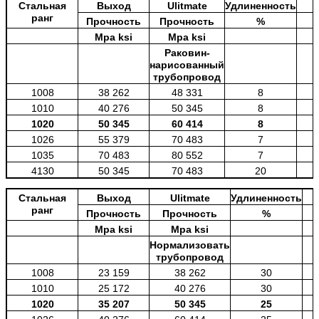
Стальная
Выход
Ulitmate
Удлиненность
ранг
Прочность
Прочность
%
Mpa ksi
Mpa ksi
Раковин-
нарисованный
трубопровод
1008
38 262
48 331
8
1010
40 276
50 345
8
1020
50 345
60 414
8
1026
55 379
70 483
7
1035
70 483
80 552
7
4130
50 345
70 483
20
4140
65 448
90 621
20
Стальная
Выход
Ulitmate
Удлиненность
ранг
Прочность
Прочность
%
Mpa ksi
Mpa ksi
Нормализовать
трубопровод
1008
23 159
38 262
30
1010
25 172
40 276
30
1020
35 207
50 345
25