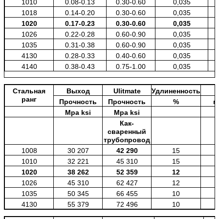
1010
0.08-0.13
0.30-0.60
0,035
1018
0.14-0.20
0.30-0.60
0,035
1020
0.17-0.23
0.30-0.60
0,035
1026
0.22-0.28
0.60-0.90
0,035
1035
0.31-0.38
0.60-0.90
0,035
4130
0.28-0.33
0.40-0.60
0,035
4140
0.38-0.43
0.75-1.00
0,035
Стальная
Выход
Ulitmate
Удлиненность
ранг
Прочность
Прочность
%
м
Mpa ksi
Mpa ksi
Как-
сваренный
трубопровод
1008
30 207
42 290
15
1010
32 221
45 310
15
1020
38 262
52 359
12
1026
45 310
62 427
12
1035
50 345
66 455
10
4130
55 379
72 496
10
4140
70 485
90 621
10