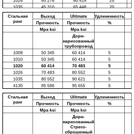
1026
40 276
60 414
25
1035
45 310
65 448
20
Стальная
Выход
Ulitmate
Удлиненность
ранг
Прочность
Прочность
%
Mpa ksi
Mpa ksi
Дорн-
нарисованный
трубопровод
1008
50 345
60 414
5
1010
50 345
60 414
5
1020
60 414
70 483
5
1026
70 483
80 552
5
1035
80 552
90 621
5
4130
85 586
95 655
5
4140
100 690
110 758
5
Стальная
Выход
Ulitmate
Удлиненность
ранг
Прочность
Прочность
%
Mpa ksi
Mpa ksi
Дорн-
нарисованный
Стресс-
сброшенный