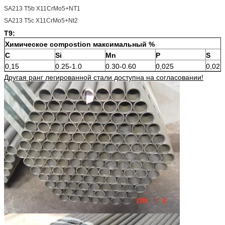
SA213 T5b X11CrMo5+NT1
SA213 T5c X11CrMo5+Nt2
T9:
Химическое compostion максимальный %
C
Si
Mn
P
S
0,15
0.25-1.0
0.30-0.60
0,025
0,025
Другая ранг легированной стали доступна на согласовании!