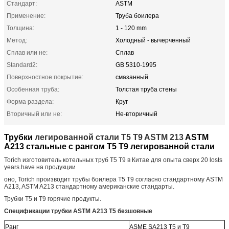
Стандарт:
ASTM
Применение:
Труба боилера
Толщина:
1 - 120 mm
Метод:
Холодный - вычерченный
Сплав или не:
Сплав
Standard2:
GB 5310-1995
Поверхностное покрытие:
смазанный
Особенная труба:
Толстая труба стены
Форма раздела:
Круг
Вторичный или не:
Не-вторичный
Трубки
легированной стали T5 T9 ASTM 213
ASTM
A213 стальные с рангом T5 T9 легированной стали
Torich изготовитель котельных труб T5 T9 в Китае для опыта сверх 20 losts
years.have на продукции
оно, Torich производит трубы боилера T5 T9 согласно стандартному ASTM
A213, ASTM A213 стандартному американские стандарты.
Трубки T5 и T9 горячие продукты.
Спецификации трубки ASTM A213 T5 безшовные
Ранг
ASME SA213 T5 и T9