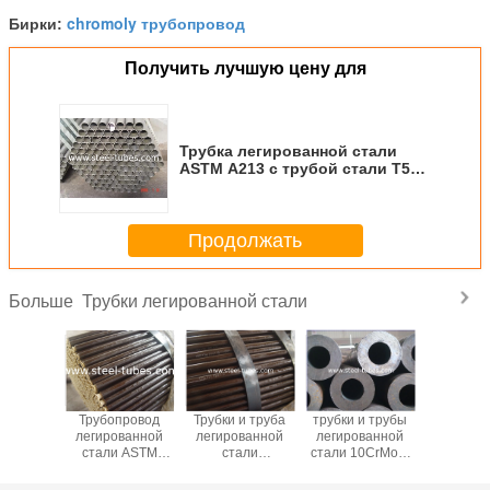
chromoly трубопровод
Бирки:
Получить лучшую цену для
Трубка легированной стали
ASTM A213 с трубой стали T5
T9
Продолжать
Трубки легированной стали
Больше
 раздел
Трубопровод
Трубки и труба
трубки и трубы
Легиров
ирует
легированной
легированной
легированной
ста
овные
стали ASTM
стали
стали 10CrMo9-
grade3
и трубы
A213 T11 T22
легированной
10 11CrMo9-10
40CrMo 
ванной
стали grade4130
12CrMo9-10
42Cr