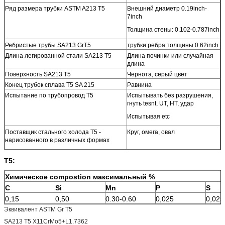
Ряд размера трубки ASTM A213 T5
Внешний диаметр 0.19inch-
7inch
Толщина стены: 0.102-0.787inch
Ребристые трубы SA213 GrT5
трубки ребра толщины 0.62inch
Длина легированной стали SA213 T5
Длина починки или случайная
длина
Поверхность SA213 T5
Чернота, серый цвет
Конец трубок сплава T5 SA 215
Равнина
Испытание по трубопровод T5
Испытывать без разрушения,
гнуть tesnt, UT, HT, удар
Испытывая etc
Поставщик стального холода T5 -
Круг, омега, овал
нарисованного в различных формах
T5:
Химическое compostion максимальный %
C
Si
Mn
P
S
0,15
0,50
0.30-0.60
0,025
0,025
Эквивалент ASTM Gr T5
SA213 T5 X11CrMo5+L1.7362