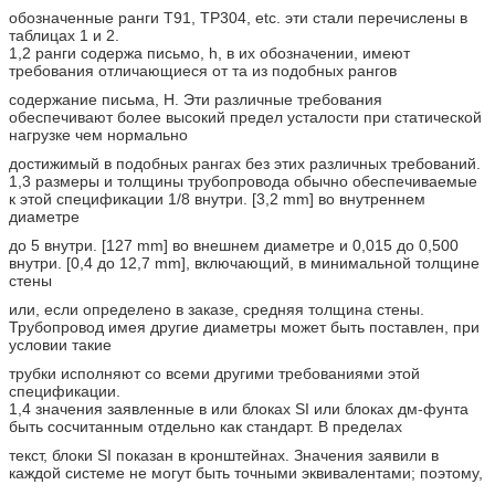
обозначенные ранги T91, TP304, etc. эти стали перечислены в
таблицах 1 и 2.
1,2 ранги содержа письмо, h, в их обозначении, имеют
требования отличающиеся от та из подобных рангов
содержание письма, H. Эти различные требования
обеспечивают более высокий предел усталости при статической
нагрузке чем нормально
достижимый в подобных рангах без этих различных требований.
1,3 размеры и толщины трубопровода обычно обеспечиваемые
к этой спецификации 1/8 внутри. [3,2 mm] во внутреннем
диаметре
до 5 внутри. [127 mm] во внешнем диаметре и 0,015 до 0,500
внутри. [0,4 до 12,7 mm], включающий, в минимальной толщине
стены
или, если определено в заказе, средняя толщина стены.
Трубопровод имея другие диаметры может быть поставлен, при
условии такие
трубки исполняют со всеми другими требованиями этой
спецификации.
1,4 значения заявленные в или блоках SI или блоках дм-фунта
быть сосчитанным отдельно как стандарт. В пределах
текст, блоки SI показан в кронштейнах. Значения заявили в
каждой системе не могут быть точными эквивалентами; поэтому,