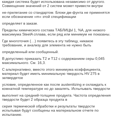
каждая система будет использована независимо от другого.
Совмещение значений от 2 систем может привести внутри
не-прилегание со стандартом. Блоки дм-фунта не применятся
если обозначение «m» этой спецификации
определяет в заказе.
Пределы химического состава ТАБЛИЦЫ 1, %A, для низкого
максимума SteelA сплава, если ряд или минимум не показаны.
Где многоточия (…) появитесь в эту таблицу, никакое
требование, и анализу для элемента не нужно быть
определенный или сообщенный.
B допустимо приказать T2 и T12 с содержанием серы 0,045
максимального. См. 16,3.
C альтернативно, вместо этого минимума коэффициента,
материал будет иметь минимальную твердость HV 275 в
затвердетое
условие, определенное как после austenitizing и охлаждать к
комнатной температуре но до закалять. Испытывать твердости
выполнит на средний-толщине продукта. Частота определения
твердости будет 2 образца продукта в
серия термической обработки и результаты твердости
испытывая будут сообщены на материальном отчете по
испытанию.