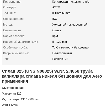
Применение:
Конструкция, жидкая труба
Стандарт:
ASTM
Толщина:
0.1mm-60mm
Сертификация:
ISO
Метод:
Холодный - вычерченный
Сплав или не:
Сплав
Форма раздела:
Круг
Наружный диаметр (круг):
5 - 120 mm
Особенная труба:
Труба точности безшовная
Вторичный или не:
Не-вторичный
Тип:
Безшовный
Сплав 825 (UNS N08825) W.Nr. 2,4858 труба
капилляра сплава никеля безшовная для Aero
применения
Быстрое detial:
Материал 825
Ряд размера: OD 1-300mm
WT0.1-6mm