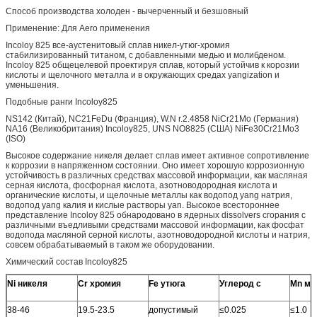
Способ производства холоден - вычерченный и безшовный
Применение: Для Aero применения
Incoloy 825 все-аустенитовый сплав никел-утюг-хромия
стабилизированный титаном, с добавленными медью и молибденом.
Incoloy 825 общецелевой проектируя сплав, который устойчив к корозии
кислоты и щелочного металла и в окружающих средах yangization и
уменьшения.
Подобные ранги Incoloy825
NS142 (Китай), NC21FeDu (Франция), W.N r.2.4858 NiCr21Mo (Германия)
NA16 (Великобритания) Incoloy825, UNS NO8825 (США) NiFe30Cr21Mo3
(ISO)
Высокое содержание никеля делает сплав имеет активное сопротивление
к коррозии в напряженном состоянии. Оно имеет хорошую коррозионную
устойчивость в различных средствах массовой информации, как масляная
серная кислота, фосфорная кислота, азотноводородная кислота и
органические кислоты, и щелочные металлы как водопод yang натрия,
водопод yang калия и кислые растворы yan. Высокое всестороннее
представление Incoloy 825 обнародовано в ядерных dissolvers сгорания с
различными въедливыми средствами массовой информации, как фосфат
водопода масляной серной кислоты, азотноводородной кислоты и натрия,
совсем обрабатываемый в таком же оборудовании.
Химический состав Incoloy825
Ni никеля
Cr хромия
Fe утюга
Углерод c
Mn ма
38-46
19.5-23.5
допустимый
≤0.025
≤1.0