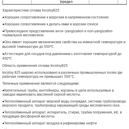
предел
Характеристики сплава Incoloy825
●Хорошее сопротивление к коррозии в напряженном состоянии
●Хорошее сопротивление к делать ямки и корозии crevice
●Превосходное представление анти--yangization и non-yangization
термальное кисловочное
●Оно имеет хорошие механические свойства на комнатной температуре и
высокой температуре до 550℃
●Аттестация для сосудов под давлением с изготовляя температурой до
450℃
Область применения сплава Incoloy825
Incoloy 825 широко использовано в различных промышленных полях где
рабочая температура не превышает 550°C.
Типичные применения являются следующими:
●Кипятильные трубы, контейнеры, корзины и цепи используемые в
заводах мариновать масляной серной кислоты.
●Теплообменный аппарат морской воды охлаждая, система трубопровода
морского продукта, трубопровод окружающей среды кисловочного газа.
●Теплообменный аппарат, испаритель, стирка, трубка погружения, etc. в
продукции фосфорной кислоты.
●Теплообменный аппарат воздуха в рафинировке нефти