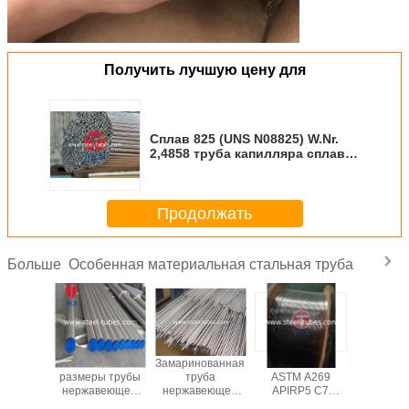
Получить лучшую цену для
Сплав 825 (UNS N08825) W.Nr.
2,4858 труба капилляра сплава
никеля безшовная для Aero
применения
Продолжать
Особенная материальная стальная труба
Больше
04L316
Различные
Замаринованная
、 DNV、 GL
ASTM B3
5 трубка
размеры трубы
труба
ASTM A269
сварило
ушки
нержавеющей
нержавеющей
APIRP5 C7
холодн
веющей
стали ASTM
стали 2205
JISG4305 CCS
вычерч