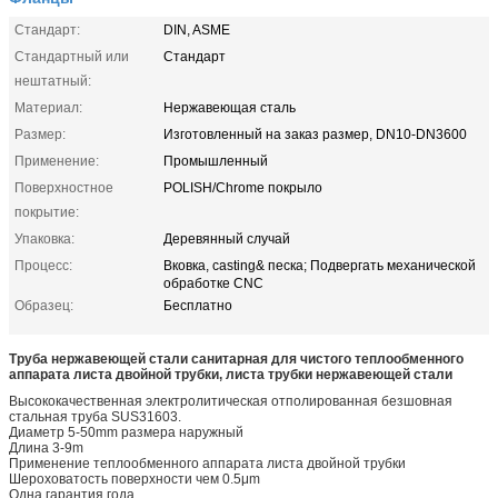
Стандарт:
DIN, ASME
Стандартный или
Стандарт
нештатный:
Материал:
Нержавеющая сталь
Размер:
Изготовленный на заказ размер, DN10-DN3600
Применение:
Промышленный
Поверхностное
POLISH/Chrome покрыло
покрытие:
Упаковка:
Деревянный случай
Процесс:
Вковка, casting& песка; Подвергать механической
обработке CNC
Образец:
Бесплатно
Труба нержавеющей стали санитарная для чистого теплообменного
аппарата листа двойной трубки, листа трубки нержавеющей стали
Высококачественная электролитическая отполированная безшовная
стальная труба SUS31603.
Диаметр 5-50mm размера наружный
Длина 3-9m
Применение теплообменного аппарата листа двойной трубки
Шероховатость поверхности чем 0.5μm
Одна гарантия года