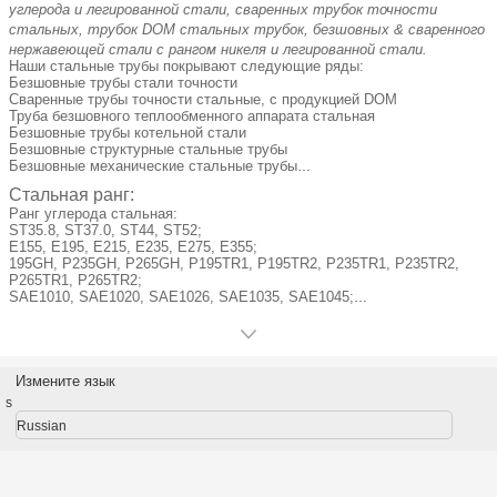
углерода и легированной стали, сваренных трубок точности
стальных, трубок DOM стальных трубок, безшовных & сваренного
нержавеющей стали с рангом никеля и легированной стали.
Наши стальные трубы покрывают следующие ряды:
Безшовные трубы стали точности
Сваренные трубы точности стальные, с продукцией DOM
Труба безшовного теплообменного аппарата стальная
Безшовные трубы котельной стали
Безшовные структурные стальные трубы
Безшовные механические стальные трубы
Безшовные трубки & трубы легированной стали
Стальная ранг:
Безшовные трубки нержавеющей стали
Ранг углерода стальная:
Сваренные трубки нержавеющей стали
ST35.8, ST37.0, ST44, ST52;
Безшовные трубки & трубы нержавеющей стали
E155, E195, E215, E235, E275, E355;
Сваренные трубки & трубы нержавеющей стали
195GH, P235GH, P265GH, P195TR1, P195TR2, P235TR1, P235TR2,
Безшовные трубки & трубы стали углерода
P265TR1, P265TR2;
Трубки & трубы легированной стали никеля
SAE1010, SAE1020, SAE1026, SAE1035, SAE1045;
Трубка углерода стальная: SA178, A179, A192, A210, SA213, SA214,
etc.
Ранг легированной стали:
Измените язык
T2, T5, T9, T11, T12, T17, T21, T22, T91, T92, 15Mo3,16Mo3, 13CrMo44;
SAE4130, SAE4140, 40Cr, 40Cr4, 10CrMo910, 12CrMo910, 11CrMo910,
s
25CrMo4, 35CrMo, 35CrMo4, 42CrMo4, 34CrMo4, 20MnV,
Russian
20MnV6,20CrMn;
Трубка углерода стальная: A179, A192, A210, DIN17175, etc.