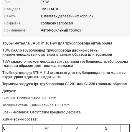
Тип:
TSW
Стандарт:
JASO M101
Пакеты:
В пакетах деревянных коробок
Покрытие:
согласно запросам
Применение:
Автомобильный тормоз
Трубы металла JASO m 101-94 для трубопровода автомобиля
TDW
паяло трубопровод трубопровода двойной стены
низкоуглеродистый стальной главным образом для тормозов
TSW
сварило низкоуглеродистый стальной трубопровод трубопровода
главным образом для топлива и смазки
Трубки углерода
STKM 11J
стальные для трубопровода цели машины
структурного для охлаждать etc.
Тормозы воздуха fpr трубопровода C1201 или C1220 главным образом
Допуск:
Вне Dia: Номинальное +/-0.1mm
Толщина стены: Номинальное +/-0.1mm
Возникновение: Отсутствие вредного дефекта
Химический состав:
C
Mn
P
S