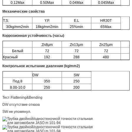
0.12Max
0.50Max
0.04Max
0.045Max
Механические свойства
T.S.
Y.P.
E.L
HR30T
30kg/mm2min
18kg/mm2min
25%min
65Max
Коррозионная устойчивость (часы)
Zn8μm
Zn13μm
Zn25μm
Z
Белый
72
72
72
Красный
192
288
480
Контрольное испытание давления (kg/mm2)
DW
SW
Под 8
350
250
8.00-10.0
250
200
Тест Flattening&Bending
DW отсутствие отказа
SW не упомянул.