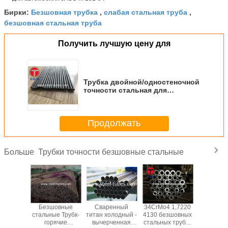
Безшовная трубка
слабая стальная труба
Бирки:
,
,
безшовная стальная труба
Получить лучшую цену для
Трубка двойной/одностеночной
точности стальная для
автомобиля JASO m 101-94
Продолжать
Трубки точности безшовные стальные
Больше
 трубки
Безшовные
Сваренный
34CrMo4 1,7220
Трубки
очности
стальные Трубк-
титан холодный -
4130 безшовных
20Cr
 A519
горячие
вычерченная
стальных трубок
20CrM